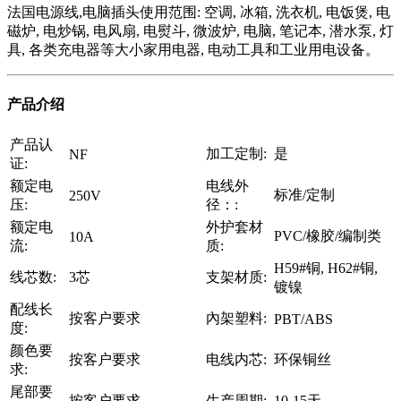
法国电源线,电脑插头使用范围: 空调, 冰箱, 洗衣机, 电饭煲, 电
磁炉, 电炒锅, 电风扇, 电熨斗, 微波炉, 电脑, 笔记本, 潜水泵, 灯
具, 各类充电器等大小家用电器, 电动工具和工业用电设备。
产品介绍
产品认
加工定制:
是
NF
证:
额定电
电线外
标准/定制
250V
压:
径：:
额定电
外护套材
PVC/橡胶/编制类
10A
流:
质:
H59#铜, H62#铜,
线芯数:
3芯
支架材质:
镀镍
配线长
按客户要求
內架塑料:
PBT/ABS
度:
颜色要
按客户要求
电线内芯:
环保铜丝
求:
尾部要
按客户要求
生产周期:
10-15天