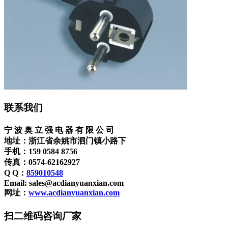
联系我们
宁 波 奥 立 强 电 器 有 限 公 司
地址：浙江省余姚市泗门镇小路下
手机：159 0584 8756
传真：0574-62162927
Q Q：
859010548
Email: sales@acdianyuanxian.com
网址：
www.acdianyuanxian.com
扫二维码咨询厂家