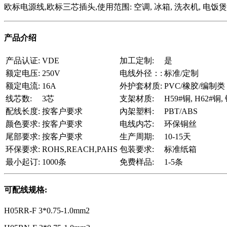
欧标电源线,欧标三芯插头,使用范围: 空调, 冰箱, 洗衣机, 电饭煲
产品介绍
产品认证:
VDE
加工定制:
是
额定电压:
250V
电线外径：:
标准/定制
额定电流:
16A
外护套材质:
PVC/橡胶/编制类
线芯数:
3芯
支架材质:
H59#铜, H62#铜,
配线长度:
按客户要求
內架塑料:
PBT/ABS
颜色要求:
按客户要求
电线内芯:
环保铜丝
尾部要求:
按客户要求
生产周期:
10-15天
环保要求:
ROHS,REACH,PAHS
包装要求:
标准纸箱
最小起订:
1000条
免费样品:
1-5条
可配线规格:
H05RR-F 3*0.75-1.0mm2