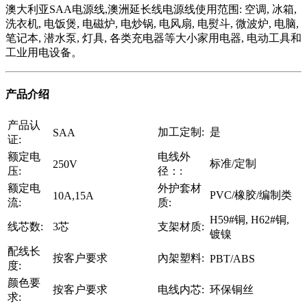
澳大利亚SAA电源线,澳洲延长线电源线使用范围: 空调, 冰箱,
洗衣机, 电饭煲, 电磁炉, 电炒锅, 电风扇, 电熨斗, 微波炉, 电脑,
笔记本, 潜水泵, 灯具, 各类充电器等大小家用电器, 电动工具和
工业用电设备。
产品介绍
产品认
加工定制:
是
SAA
证:
额定电
电线外
标准/定制
250V
压:
径：:
额定电
外护套材
PVC/橡胶/编制类
10A,15A
流:
质:
H59#铜, H62#铜,
线芯数:
3芯
支架材质:
镀镍
配线长
按客户要求
內架塑料:
PBT/ABS
度:
颜色要
按客户要求
电线内芯:
环保铜丝
求: