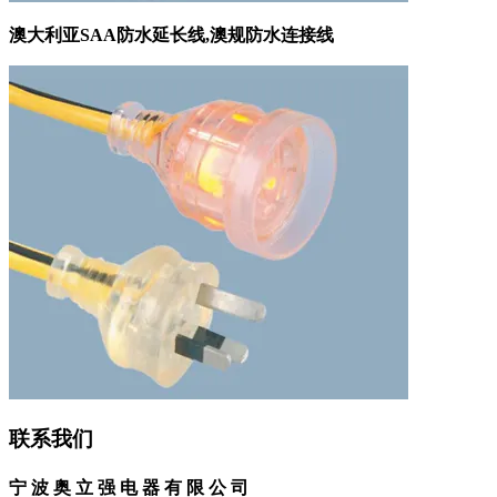
澳大利亚SAA防水延长线,澳规防水连接线
联系我们
宁 波 奥 立 强 电 器 有 限 公 司